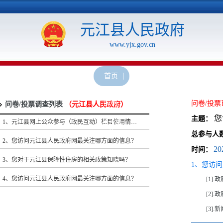
元江县人民政府
www.yjx.gov.cn
首页
网站无
障碍
问卷/投
问卷/投票调查列表
（元江县人民政府）
您
主题：
1、元江县网上公众参与（政民互动）栏目使用情况调查
长者模
式
总参与人
2、您访问元江县人民政府网最关注哪方面的信息？
20
时间：
3、您对于元江县保障性住房的相关政策知晓吗？
1、您访
4、您访问元江县人民政府网最关注哪方面的信息？
[1].
[2]
[3].