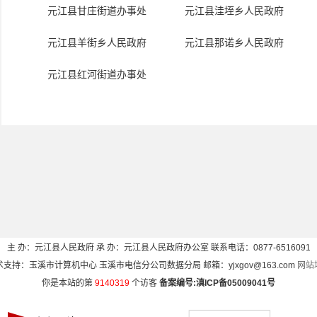
元江县甘庄街道办事处
元江县洼垤乡人民政府
元江县羊街乡人民政府
元江县那诺乡人民政府
元江县红河街道办事处
主 办：元江县人民政府 承 办：元江县人民政府办公室 联系电话：0877-6516091
术支持：玉溪市计算机中心 玉溪市电信分公司数据分局 邮箱：yjxgov@163.com
网站
你是本站的第
9140319
个访客
备案编号:
滇ICP备05009041号