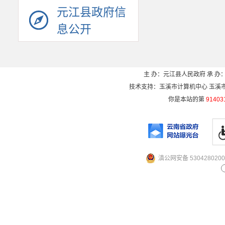
元江县政府信
息公开
主 办：元江县人民政府 承 办：
技术支持：玉溪市计算机中心 玉溪市电信
你是本站的第
91403
滇公网安备 5304280200