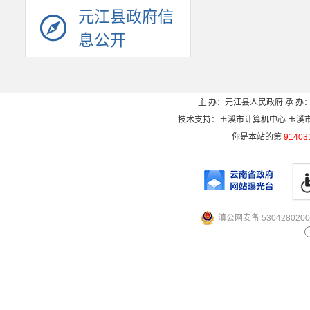
元江县政府信
息公开
主 办：元江县人民政府 承 办：
技术支持：玉溪市计算机中心 玉溪市电信
你是本站的第
91403
滇公网安备 5304280200