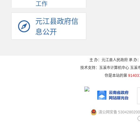
工作
元江县政府信
息公开
主 办：元江县人民政府 承 办：
技术支持：玉溪市计算机中心 玉溪市电信
你是本站的第
91403
滇公网安备 5304280200