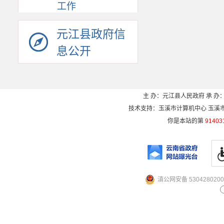
工作
元江县政府信
息公开
主 办：元江县人民政府 承 办：
技术支持：玉溪市计算机中心 玉溪市电信
你是本站的第
91403
滇公网安备 5304280200