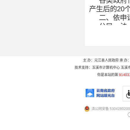
各类政府
产生后的
20
二、依申
公民、法
信息，可向
根据掌握该
理。
（一）受
主 办：元江县人民政府 承 办：
技术支持：玉溪市计算机中心 玉溪市电信
本机关信
你是本站的第
91403
室；
办公地址
办公时间
3
0
，法定节
滇公网安备 5304280200
联系电话
电子邮箱