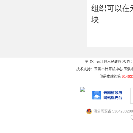
组织可以在
块
（
http://ww
上查阅《目
咨询（办公
主 办：元江县人民政府 承 办：
技术支持：玉溪市计算机中心 玉溪市电信
（二）公开
你是本站的第
91403
对于主
受理点公开
滇公网安备 5304280200
（三）公开