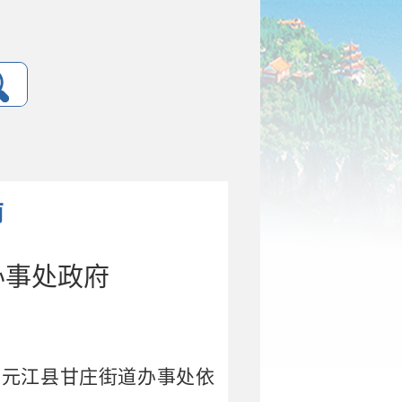
南
办事处政府
市
元江县
甘庄
街道办事处依