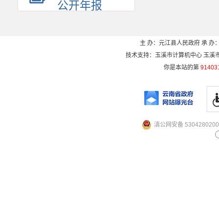
公开年报
主 办：元江县人民政府 承 办：
技术支持：玉溪市计算机中心 玉溪市电信
你是本站的第
91403
滇公网安备 5304280200