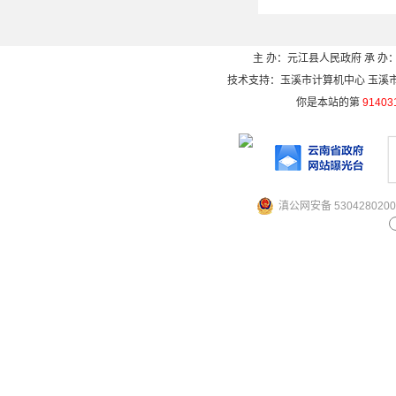
主 办：元江县人民政府 承 办：
技术支持：玉溪市计算机中心 玉溪市电信
你是本站的第
91403
滇公网安备 5304280200