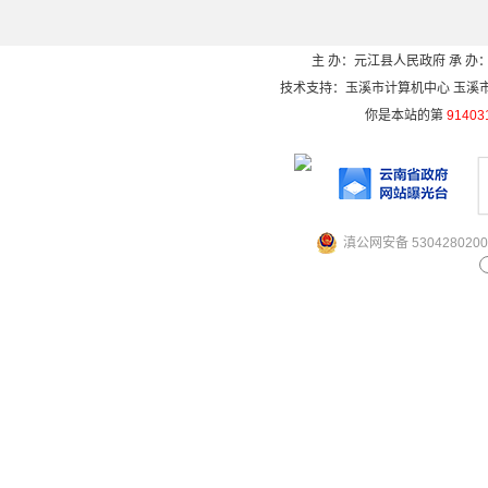
主 办：元江县人民政府 承 办：
技术支持：玉溪市计算机中心 玉溪市电信
你是本站的第
91403
滇公网安备 5304280200