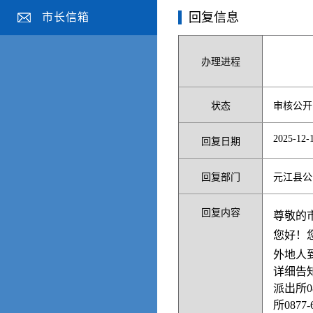
回复信息
市长信箱
办理进程
状态
审核公开
2025-12-1
回复日期
回复部门
元江县公
回复内容
尊敬的
您好！
外地人
详细告知
派出所08
所0877