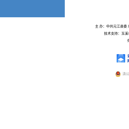
主 办：中共元江县委 承
技术支持：玉溪市
滇公网