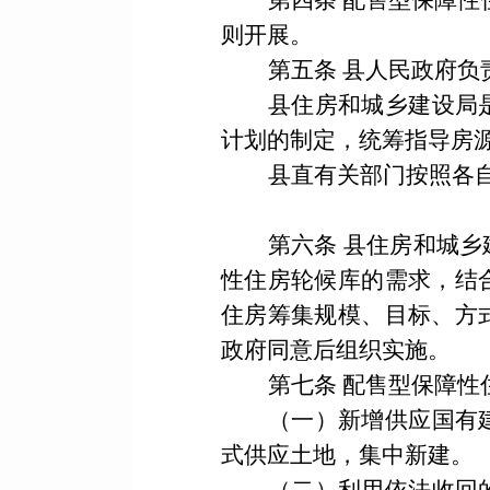
第四条
配售型保障性
则
开展
。
第五条
县人民政府
负
县住房和城乡建设局
计划的制定，统筹指导房
县直有关部门
按照各
第六条
县住房和城乡
性住房轮候库的需求，
结
住房筹集规模、目标、方
政府同意后组织实施。
第七条
配售型保障性
（一）新增供应国有
式供应土地，集中新建。