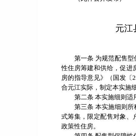
元江
第一条
为规范配售型
性住房筹建和供给，
促进
房的指导意见》（国发〔
2
合
元江
实际，制定
本实施
第二条
本实施细则
适
第三条
本实施细则
所
式筹集，限定
配售对象、
政策性住房。