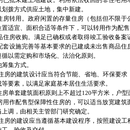
的已批未建土地建设。
利用依法收回的非住宅用
以划拨方式供应土地，集中新建。
住房转用。
政府闲置的存量住房（包括但不限于
位置适宜、面积合适等条件下，可以转用作为配售
品住房收购。
满足已确权或者取得竣工验收备案
配套设施完善等基本要求的已建成未出售商品住
遵循以需定购和市场化、法治化原则。
他筹集方式。
住房的建筑设计应当符合节能、省地、环保要求
成等要素，以满足家庭基本居住生活要求。
住房单套建筑面积原则上不超过
120
平方米，户型
房用作配售型保障性住房的，可以适当放宽建筑
当上调，由相关主管部门研究确定。
住房的建设应当遵循基本建设程序，按照建设工