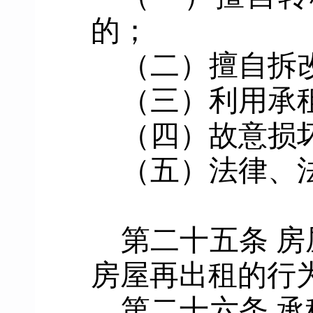
的
；
（二）
擅自拆
（三）
利用承
（四）
故意损
（五）
法律、
第
二十五
条
房
房屋再出租的行
第
二十六
条
承