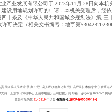
农业产业发展有限公司
于
2023
年
11
月
28
日向本机
）建设用地规划许可
的申请，本机关受理后，经依
第
四十
条及
《中华人民共和国城乡规划法》
第
三
政许可决定（相关文书编号：
地字第
53042820230
委 元江县人民政府 承 办：元江县人民政府办公室 元江县经济技术信息中心 联系电话：08
术支持：玉溪市计算机中心 玉溪市电信分公司数据分局 邮箱：yjxgov@163.com
网站
你是本站的第
9140319
个访客
备案编号:
滇ICP备05009041号