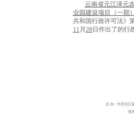
云南省元江泽元
业园建设项目（一期
共和国行政许可法》
11
月
28
日作出了的行
主 办：中共元江县
技