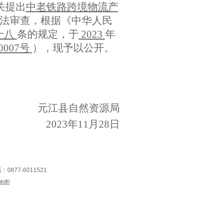
关提出
中老铁路跨境物流产
法审查，根据《中华人民
十八
条的规定，于
2023
年
0007
号
），现予以公开。
元江县自然资源局
202
3
年
11
月
28
日
77-6011521
地图