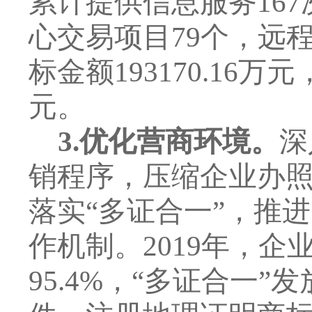
累计提供信息服务
167
心交易项目
79
个，远
标金额
193170.16
万元
元。
3.
优化营商环境。
深
销程序，压缩企业办
落实
“
多证合一
”
，推进
作机制。
2019
年，企
95.4%
，
“
多证合一
”
发