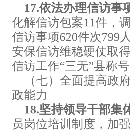
17.
依法办理信访事
化解信访包案
11
件，
信访事项
620
件次
799
安保信访维稳硬仗
取
信访工作
“
三无
”
县称号
（七）全面提高政
政能力
18.
坚持领导干部集
员岗位培训制度，
加