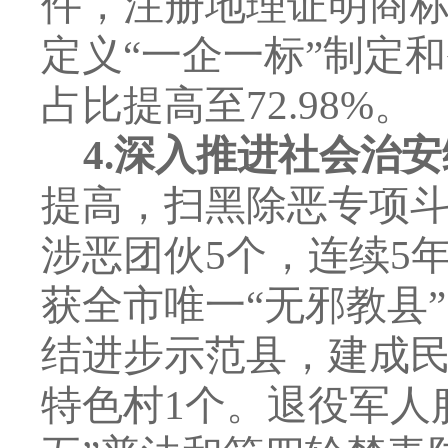
件，注册地理证明商
定义
“
一企一标
”
制定和
占比提高至
72.98%
。
4.
深入推进社会治安
提高，扫黑除恶专项
涉恶团伙
5
个，连续
5
获全市唯一
“
无邪教县
”
结进步示范县，建成
特色村
1
个。退役军人