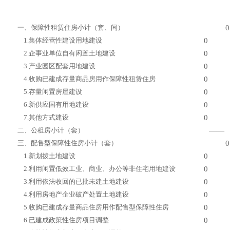
一、保障性租赁住房小计（套、间）
0
1.
集体经营性建设用地建设
0
2.
企事业单位自有闲置土地建设
0
3.
产业园区配套用地建设
0
4.
收购已建成存量商品房用作保障性租赁住房
0
5.
存量闲置房屋建设
0
6.
新供应国有用地建设
0
7.
其他方式建设
0
二、公租房小计（套）
——
三、配售型保障性住房小计（套）
0
1.
新划拨土地建设
0
2.
利用闲置低效工业、商业、办公等非住宅用地建设
0
3.
利用依法收回的已批未建土地建设
0
4.
利用房地产企业破产处置土地建设
0
5.
收购已建成存量商品住房用作配售型保障性住房
0
6.
已建成政策性住房项目调整
0