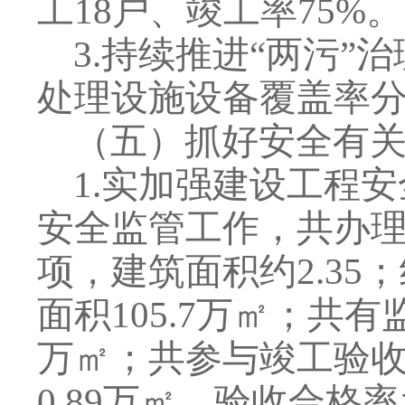
工
18
户、竣工率
75%
。
3
.
持续推进
“
两污
”
治
处理设施设备覆盖率
（五）
抓好安全有
1
.
实加强建设工程安
安全监管工作，共办
项，建筑面积约
2.35
；
面积
105.7
万㎡；共有
万㎡；共参与竣工验
0.89
万㎡，验收合格率