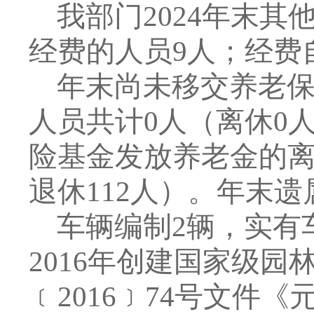
我
部门
2024
年末
其
经费的人员
9
人；经费
年末尚未移交
养老
人员
共计
0
人
（
离休
0
险基金发放养老金的
退休
112
人
）
。
年末遗
车辆编制
2
辆，实有
2016
年创建国家级园
﹝
2016
﹞
74
号文件《