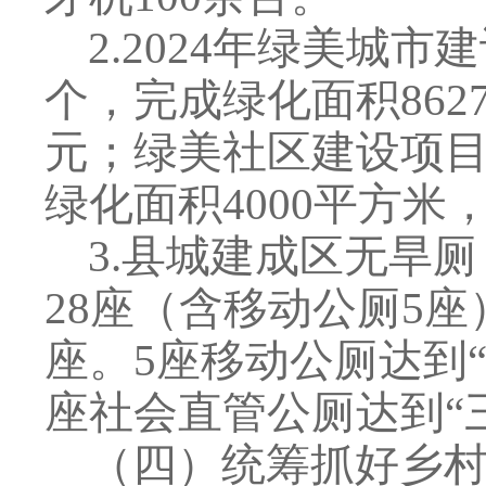
2
.
2024
年绿美城市建
个，完成绿化面积
862
元；绿美社区建设项
绿化面积
4000
平方米
3
.
县城建成区无旱厕
28
座（含移动公厕
5
座
座。
5
座移动公厕达到
座社会直管公厕达到
“
（四）
统筹抓好乡