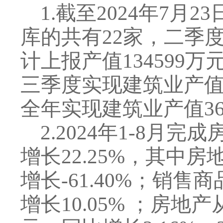
1.
截至
2024
年
7
月
23
库的共有
22
家，二季
计上报产值
134599
万
三季度实现建筑业产
全年实现建筑业产值
36
2
.
2024
年
1-8
月完成
增长
22.25%
，其中房
增长
-61.40%
；销售商
增长
10.05%
；房地产