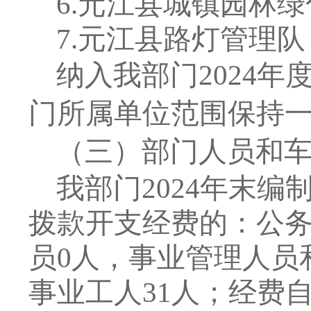
6.
元江县城镇园林绿
7.
元江县路灯管理队
纳入
我
部门
2024
年
门所属单位范围保持
（三）部门人员和
我
部门
2024
年末
编
拨款开支经费的
：
公
员
0
人
，
事业管理人员
事业工人
31
人
；经费