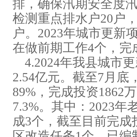
排，确保汛期安全度
检测重点排水户
20
户
户。
2023
年城市更新
在做前期工作
4
个，完
4
.
2024
年我县城市更
2.54
亿元。截至
7
月底
89%
，完成投资
1862
万
7.3%
。其中：
2023
年
成
3
个，截至目前完成
区改造任务
1
个，已编