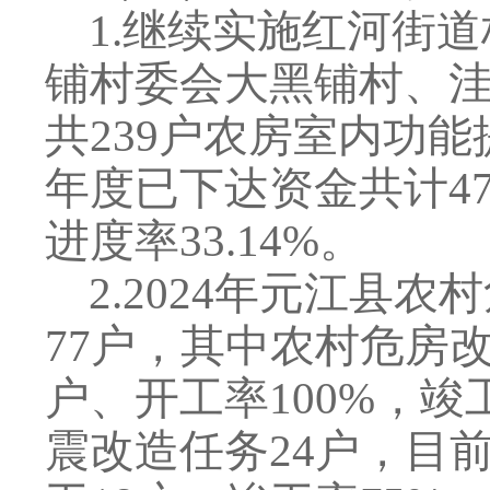
1
.
继续实施红河街道
铺村委会大黑铺村、
共
239
户农房室内功能
年度已下达资金共计
4
进度率
33.14%
。
2
.
2024
年元江县农村
77
户，其中农村危房
户、开工率
100%
，竣
震改造任务
24
户，目