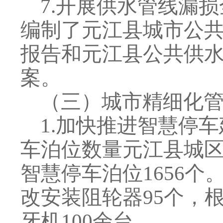
7
.
开展供水管线漏损
编制了元江县城市公
报告和元江县公共供
案。
（三）
城市精细化
1
.
加快推进智慧停车
车泊位数量元江县城
智慧停车泊位
1656
个
改安装阻轮器
95
个，
牙机
100
余台。