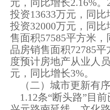
元，同比增长
2.16%
。
投资
13633
万元，同比
投资
32000
万元，同比
售面积
57585
平方米，
品房销售面积
72785
平
度预计房地产从业人
元，同比增长
3%
。
（二）
城市更新有
1
.
12
条
“
断头路
”
目前
兴元路南延线、文化