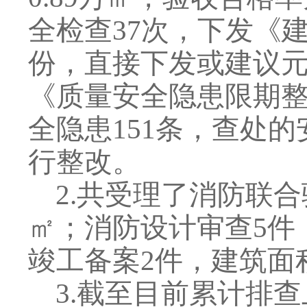
全检查
37
次，下发《
份，直接下发或建议
《质量安全隐患限期
全隐患
151
条，查处的
行整改。
2
.
共受理了消防联合
㎡；消防设计审查
5
件
竣工备案
2
件，建筑面
3
.
截至目前累计排查