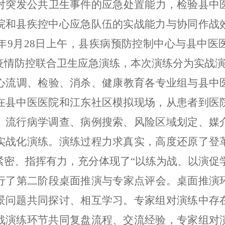
对突发公共卫生事件的应急处置能力，检验县中
院和县疾控中心应急队伍的实战能力与协同作战
年
9
月
28
日上午，县疾病预防控制中心与县中医
疫情防控联合卫生应急演练，本次演练分为实战
心流调、检验、消杀、健康教育各专业组与县中
在县中医医院和江东社区模拟现场，从患者到医
、流行病学调查、病例搜索、风险区域划定、媒
实战化演练。演练过程力求真实，高度还原了登
紧密、指挥有力，充分体现了
“
以练为战、以演促
行了第二阶段桌面推演与专家点评会。桌面推演
景问题共同探讨、相互学习。专家组对演练中存
战演练环节共同复盘流程、交流经验，专家组对