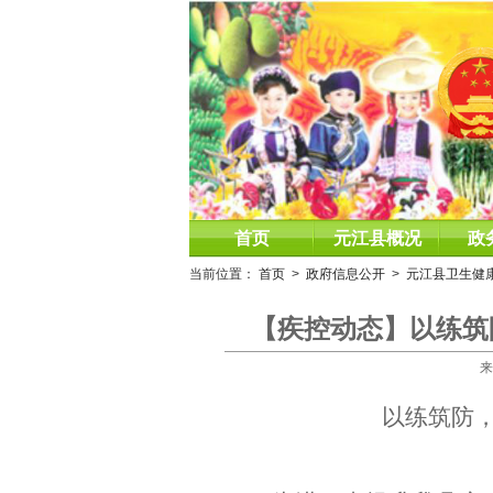
首页
元江县概况
政
当前位置：
首页
>
政府信息公开
>
元江县卫生健
【疾控动态】以练筑
来
以练筑防