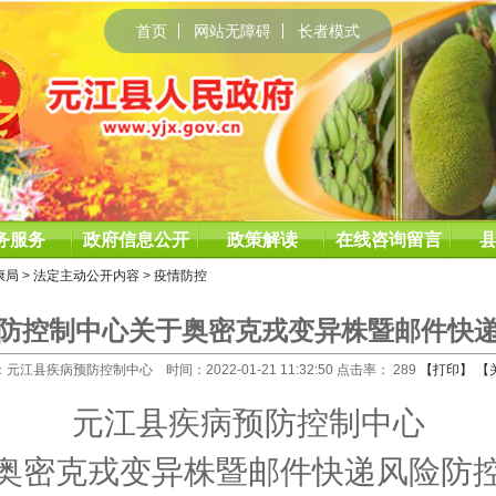
首页
网站无障碍
长者模式
务服务
政府信息公开
政策解读
在线咨询留言
康局
>
法定主动公开内容
>
疫情防控
防控制中心关于奥密克戎变异株暨邮件快
元江县疾病预防控制中心 时间：2022-01-21 11:32:50 点击率：
289
【打印】
【
元江县
疾病预防控制中心
奥密克戎变异株
暨
邮件快递风险防