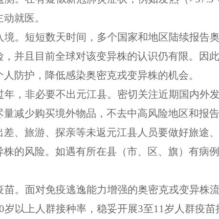
主动就医。
入境。短短数天时间，多个国家和地区陆续报告
险，并且目前全球对该变异株的认识仍有限。因
个人防护，降低感染奥密克戎变异株的机会。
过年，非必要不出元江县。密切关注近期国内外
尽量减少购买境外物品，不去中高风险地区和报
出差、旅游、探亲等未返元江县人员要做好旅途
异株的风险。如遇有所在县（市、区、旗）有病
。
疫苗。面对免疫逃逸能力增强的奥密克戎变异株
0
岁以上人群接种率，稳妥开展
3
至
11
岁人群疫苗