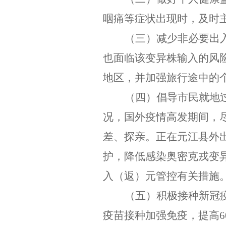
咽痛等症状出现时，及时
（三）
减少非必要出
也面临该变异株输入的风
地区，并加强旅行途中的
（四）
倡导市民就地
况，国外疫情高发期间，
差、探亲。正在元江县外
护，降低感染奥密克戎变
入（返）元管控有关措施
（五）
积极接种新冠
疫苗接种加强免疫，提高
6