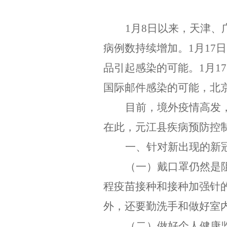
1
月
8
日以来，天津、
病例数持续增加。
1
月
17
日
品引起感染的可能。
1
月
17
国际邮件感染的可能，北
目前，境外疫情高发
在此，元江县疾病预防控
一、针对新出现的新
（一）
戴口罩仍然是
程疫苗接种和接种加强针
外，还要勤洗手和做好室
（二）
做好个人健康