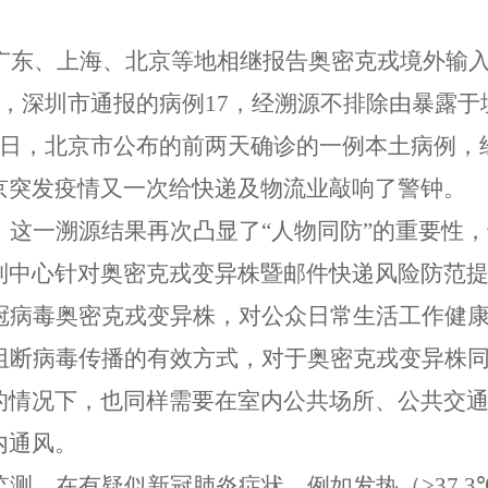
广东、上海、北京等地相继报告奥密克戎境外输
，深圳市通报的病例
17
，经溯源不排除由暴露于
日，北京市公布的前两天确诊的一例本土病例，
京突发疫情又一次给快递及物流业敲响了警钟。
，这一溯源结果再次凸显了
“
人物同防
”
的重要性，
制中心针对奥密克戎变异株暨邮件快递风险防范
冠病毒奥密克戎变异株，对公众日常生活工作健
阻断病毒传播的有效方式，对于奥密克戎变异株
的情况下，也同样需要在室内公共场所、公共交
内通风。
监测。在有疑似新冠肺炎症状，例如发热（
>37.3