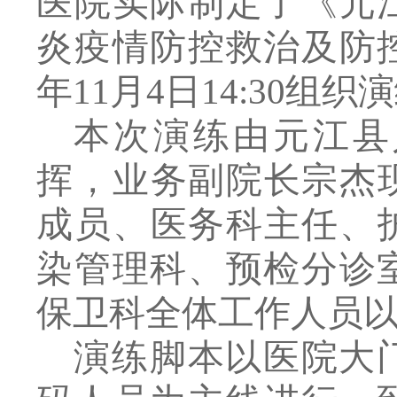
医院实际制定
了《元
炎疫情防控救治及防
年
11
月
4
日
14
:
30
组织演
本次
演练
由元江县
挥，
业务副院长宗杰
成员
、医务科主任、
染管理科、预检分诊
保卫科
全
体
工作人员
演练脚本
以
医院大