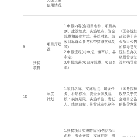
支援资金
使用情况
1.申报内容(含项目名称、项目类
别、建设性质、实施地点、资金
《国务院
规模和筹资方式、受益对象、绩
政部关于
效目标群众参与和带贫减贫机制
金项目公
项目库建
9
等)
的指导意
设
2.申报流程(村申报、镇审核、县
院扶贫办
审定)
级脱贫攻
3.申报结果(项目库规模、项目名
设的指导
扶贫
单)
项目
1.项目名称、实施地点、建设任
《国务院
年度
务、补助标准、资全来源及规
政部关于
10
计划
模：实施期限、实施单位、责任
金项目公
人、绩效目标，带贫减贫机制等
的指导意
1.扶贫项目实施前情况(包括项目
名称、资金来源、实施期限、绩