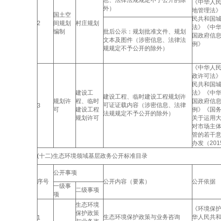
息、法律法规规定不予公开的除
《中华人
外）
地管理法
国土空
民共和国
2
间规划
村庄规划
法》《中
编制
批后公示：规划批准文件、规划
国政府信
文本及图件（涉密信息、法律法
例》
规规定不予公开的除外）
《中华人
政许可法
民共和国
建设工
法》《中
建设工程、临时建设工程规划许
规划许
程、临时
国政府信
可证证载内容（涉密信息、法律
3
可
建设工程
例》《国
法规规定不予公开的除外）
规划许可
关于运用
对市场主
管的若干
办发（201
(十二)生态环境领域基层政务公开标准目录
公开事项
序号
公开内容（要素）
公开依据
一级事
二级事项
项
生态环境
《环境保
保护政策
生态环境保护政策与业务咨询
华人民共
1