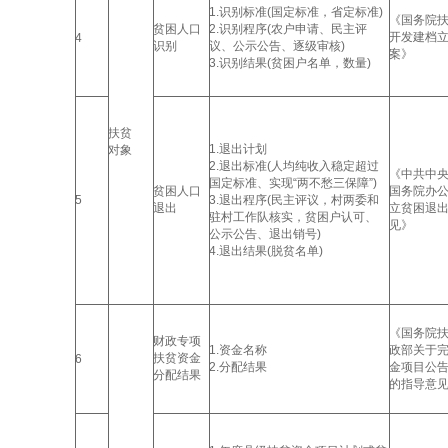
1.识别标准(国定标准，省定标准)
《国务院
贫困人口
2.识别程序(农户申请、民主评
开发建档
4
识别
议、公示公告、逐级审核)
案》
3.识别结果(贫困户名单，数量)
扶贫
1.退出计划
对象
2.退出标准(人均纯收入稳定超过
《中共中
国定标准、实现“两不愁三保障”)
贫困人口
国务院办
5
3.退出程序(民主评议，村两委和
退出
立贫困退
驻村工作队核实，贫困户认可、
见》
公示公告、退出销号)
4.退出结果(脱贫名单)
《国务院
财政专项
1.资金名称
政部关于
扶贫资金
6
2.分配结果
金项目公
分配结果
的指导意