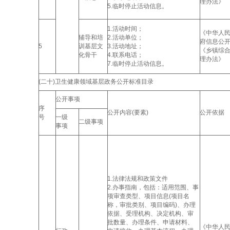
理办法》
5.临时停止活动信息。
1.活动时间；
《中华人
辅导和培
2.活动单位；
府信息公
5
训基层文
3.活动地址；
《乡镇综
化骨干
4.联系电话；
理办法》
7.临时停止活动信息。
(二十)卫生健康领域基层政务公开标准目录
公开事项
序
公开内容(要素)
公开依据
号
一级
二级事项
事项
1.法律法规和政策文件
2.办事指南，包括：适用范围、事
项审查类型、项目信息(项目名
称，审批类别、项目编码)、办理
依据、受理机构、决定机构、审
批数量、办理条件、申请材料、
《中华人