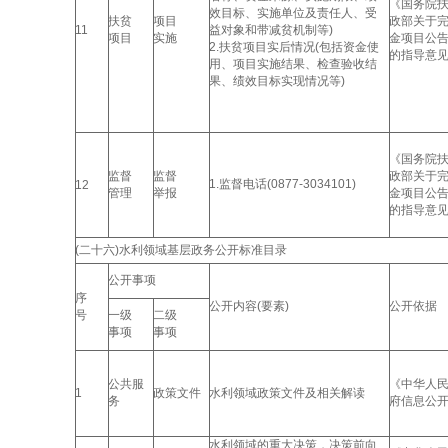
《国务院
效目标、实施单位及责任人、受
扶贫
项目
政部关于
11
益对象和带减贫机制等)
项目
实施
金项目公
2.扶贫项目实后情况(包括资金使
的指导意
用、项目实施结果、检查验收结
果、绩效目标实现情况等)
《国务院
监督
监督
政部关于
1.监督电话(0877-3034101)
12
管理
举报
金项目公
的指导意
(二十六)水利领域基层政务公开标准目录
公开事项
序
公开内容(要素)
公开依据
号
一级
二级
事项
事项
公共服
《中华人
1
政策文件
水利领域政策文件及相关解读
务
府信息公
水利领域的重大决策，决策前向