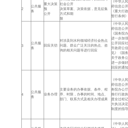
《中华人
重大决策
社会公开
公共服
府信息公
2
预
决策草案、决策依据，意见征集
务
《重大行
公开
方式和期
暂行条例
限
《中华人
府信息公
《国务院
进一步加
对涉及到水利领域经济社会热点
公共服
公开回应
回应关切
问题、群众广泛关注的热点、咨
3
务
升政府公
询的相关问题等进行回应
见》《国
关于政务
进一步做
回应的通
《中华人
府信息公
主要业务的办事依据、条件、程
务院办公
公共服
业务办理
序、时限，办事的时间、地点、
推行行政
4
务
部门、联系方式及相关办理成果
度全过程
大执法决
制度的指
《中华人