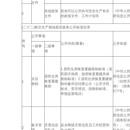
文件
其他政策
其他可以公开的与安全生产有关
《中华人
2
文件
的政策文件、工作计划等
府信息公
(二十二)救灾生产领域基层政务公开标准目录
公开事项
序
公开内容(要素)
公开依据
号
一级事
二级事
项
项
1.居民住房恢复重建救助标准（居
《中华人
民因灾倒房、损房恢复重建具体
居民住房
府信息公
灾后
救助标准）2.居民住房恢复重建救
恢复重建
、《自然
1
救助
助对象评议结果公示（公开灾民
救助
例》（国
姓名、受灾情况、拟救助标准、
577号）
举报监督电话）
《中华人
府信息公
（国务院令
备灾管
灾害信息
县乡两级灾害信息员工作职责和
号）、《
2