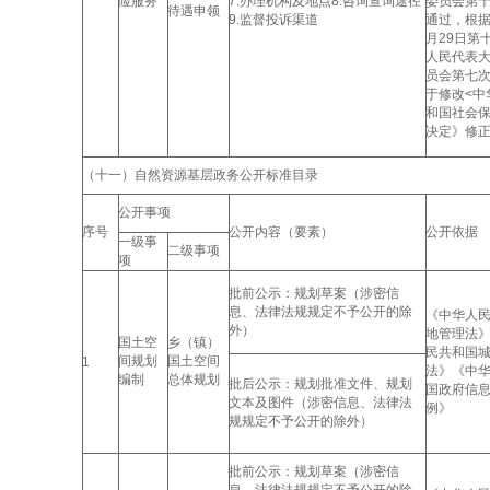
险服务
7.办理机构及地点8.咨询查询途径
委员会第
待遇申领
9.监督投诉渠道
通过，根据2
月29日第
人民代表
员会第七
于修改<中
和国社会保
决定》修
（十一）自然资源基层政务公开标准目录
公开事项
序号
公开内容（要素）
公开依据
一级事
二级事项
项
批前公示：规划草案（涉密信
息、法律法规规定不予公开的除
《中华人
外）
地管理法
国土空
乡（镇）
民共和国
间规划
国土空间
1
法》《中
编制
总体规划
批后公示：规划批准文件、规划
国政府信
文本及图件（涉密信息、法律法
例》
规规定不予公开的除外）
批前公示：规划草案（涉密信