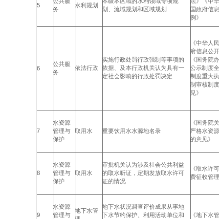
公共服
本级本区域的水利领域专项规
法》《中
5
水利规划
务
划、流域规划和区域规划
国政府信
例》
《中华人
府信息公
实施行政处罚行政强制等事项的
《国务院
公共服
依法行政
依据、及本行政机关认为具有一
公示制度
6
务
定社会影响的行政处罚决定
制度重大
制审核制
见》
水资源
《国务院
7
管理与
取用水
重要饮用水水源地名录
严格水资
保护
的意见》
水资源
审批机关认为涉及社会公共利益
《取水许
8
管理与
取用水
的取水听证，定期发放取水许可
费征收管
保护
证的情况
水资源
地下水状况调查评价成果从事地
地下水管
9
管理与
下水节约保护、利用活动单位和
《地下水