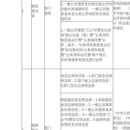
共和国政
1.一般公共预算支出情况表公开到
财政
部门
条例》、
功能分类项级科目，一般公共预
1
预决
预算
于印发<地
算基本支出表公开到经济分类款
算
公开操作
级科目
>》等法律
件规定
1.一般公共预算“三公”经费支出表
按“因公出国（境）费”“公务用车
购置及运行费”“公务接待费”公
开，其中，“公务用车购置及运行
费”应当细化到“公务用车购置
费”“公务用车运行费”两个项目，
并对增减变化情况进行说明
收支总体情况表：1.部门收支总体
情况表；2.部门收入总体情况表；
3.部门支出总体情况表
财政拨款收支情况表：1.财政拨款
收支总体情况表；2.一般公共预算
支出情况表；3.一般公共预算基本
《中华人
支出情况表； 4.一般公共预算“三
算法》《
公”经费支出情况表；5.政府性基
和国政府
金预算支出情况表
财政
部门
例》《财