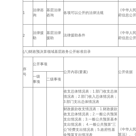
法律咨
基层法律
《中华人
1
各项可以公开的法律法规
询
咨询
府信息公
法律援
基层法律
《中华人
法律援助条件
2
助
援助
府信息公
(八)财政预决算领域基层政务公开标准目录
公开事项
序
公开内容(要素)
公开依据
号
一级
二级事项
事项
收支总体情况表：1.部门收支总体
情况表；2.部门收入总体情况表；
3.部门支出总体情况表
财政拨款收支情况表：1.财政拨款
收支总体情况表；2.一般公共预算
支出情况表；3.一般公共预算基本
支出情况表； 4.一般公共预算“三
《中华人
公”经费支出情况表；5.政府性基
算法》、
金预算支出情况表