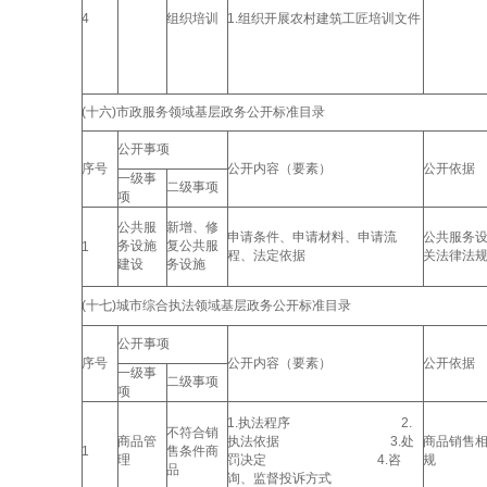
4
组织培训
1.组织开展农村建筑工匠培训文件
(十六)市政服务领域基层政务公开标准目录
公开事项
序号
公开内容（要素）
公开依据
一级事
二级事项
项
公共服
新增、修
申请条件、申请材料、申请流
公共服务
务设施
复公共服
1
程、法定依据
关法律法
建设
务设施
(十七)城市综合执法领域基层政务公开标准目录
公开事项
序号
公开内容（要素）
公开依据
一级事
二级事项
项
1.执法程序 2.
不符合销
商品管
执法依据 3.处
商品销售
1
售条件商
理
罚决定 4.咨
规
品
询、监督投诉方式