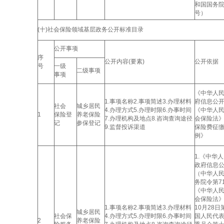
和国国务院
号）
(十)社会保险领域基层政务公开标准目录
公开事项
序
公开内容(要素)
公开依据
号
一级
二级事项
事项
《中华人
1.事项名称2.事项简述3.办理材料
府信息公
社会
城乡居民
4.办理方式5.办理时限6.办事时间
《中华人
1
保险登
养老保险
7.办理机构及地点8.咨询查询途径
会保险法
记
参保登记
9.监督投诉渠道
保险费征
例》
1.《中华
政府信息
（中华人
务院令第71
《中华人
会保险法》
1.事项名称2.事项简述3.办理材料
10月28
城乡居民
社会保
4.办理方式5.办理时限6.办事时间
国人民代
2
养老保险