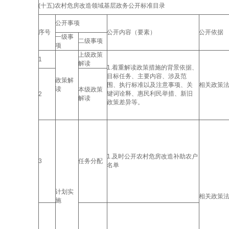
(十五)农村危房改造领域基层政务公开标准目录
公开事项
序号
公开内容（要素）
公开依据
一级事
二级事项
项
上级政策
1
解读
1.着重解读政策措施的背景依据、
目标任务、主要内容、涉及范
政策解
围、执行标准以及注意事项、关
相关政策
读
本级政策
键词诠释、惠民利民举措、新旧
2
解读
政策差异等。
1.及时公开农村危房改造补助农户
3
任务分配
名单
计划实
相关政策
施