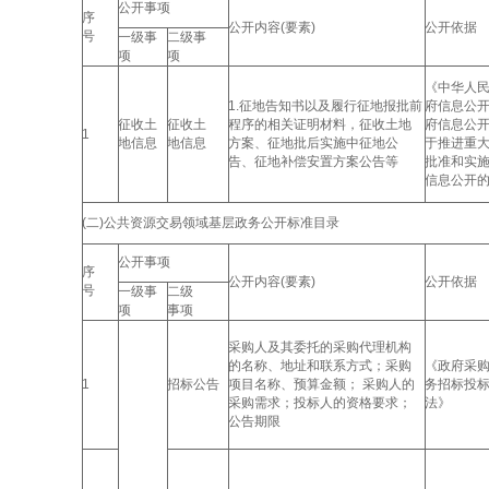
公开事项
序
公开内容(要素)
公开依据
号
一级事
二级事
项
项
《中华人
1.征地告知书以及履行征地报批前
府信息公开
征收土
征收土
程序的相关证明材料，征收土地
府信息公
1
地信息
地信息
方案、征地批后实施中征地公
于推进重
告、征地补偿安置方案公告等
批准和实
信息公开
(二)公共资源交易领域基层政务公开标准目录
公开事项
序
公开内容(要素)
公开依据
号
一级事
二级
项
事项
采购人及其委托的采购代理机构
的名称、地址和联系方式；采购
《政府采
1
招标公告
项目名称、预算金额； 采购人的
务招标投
采购需求；投标人的资格要求；
法》
公告期限