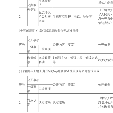
与业务咨
息公开条
询
公共服
务事项
《环境保
生态环境
华人民共
2
污染举报
生态环境举报（电话、地址等）
息公开条
咨询
信访办法
(十三)保障性住房领域基层政务公开标准目录
公开事项
序号
公开内容（要素）
公开依据
一级事
二级事项
项
政策解
本级政策
1.解读主体；解读内容；解读方式
1
相关政策
读
解读
等
(十四)国有土地上房屋征收与补偿领域基层政务公开标准目录
公开事项
序号
公开内容（要素）
公开依据
一级事
二级事项
项
《中华人
对象认
认定结果
认定结果
府信息公
1
定
相关政策