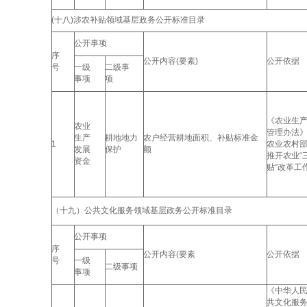
(十八)涉农补贴领域基层政务公开标准目录
公开事项
序
公开内容(要素)
公开依据
号
一级
二级事
事项
项
《农业生
农业
管理办法
生产
耕地地力
农户经营耕地面积、补贴标准金
1
农业农村
发展
保护
额
推开农业“
资金
贴”改革工
（十九）公共文化服务领域基层政务公开标准目录
公开事项
序
公开内容(要素
公开依据
号
一级
二级事项
事项
《中华人
共文化服