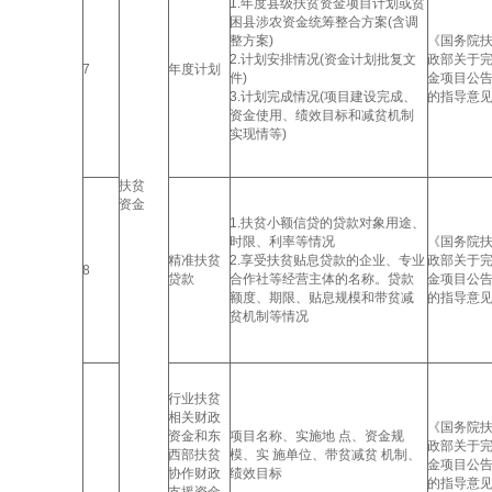
1.年度县级扶贫资金项目计划或贫
困县涉农资金统筹整合方案(含调
整方案)
《国务院
2.计划安排情况(资金计划批复文
政部关于
7
年度计划
件)
金项目公
3.计划完成情况(项目建设完成、
的指导意
资金使用、绩效目标和减贫机制
实现情等)
扶贫
资金
1.扶贫小额信贷的贷款对象用途、
时限、利率等情况
《国务院
精准扶贫
2.享受扶贫贴息贷款的企业、专业
政部关于
8
贷款
合作社等经营主体的名称。贷款
金项目公
额度、期限、贴息规模和带贫减
的指导意
贫机制等情况
行业扶贫
相关财政
《国务院扶
资金和东
项目名称、实施地 点、资金规
政部关于完
西部扶贫
模、实 施单位、带贫减贫 机制、
金项目公告
协作财政
绩效目标
的指导意见