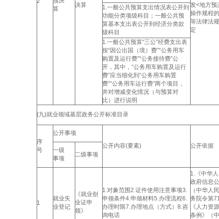
预决
2
决算
发<地方预
1.一般公共预算支出情况表公开到
算
操作规程的
功能分类项级科目；一般公共预
等法律法
算基本支出表公开到经济分类款
定
级科目
1.一般公共预算“三公”经费支出表
按“因公出国（境）费”“公务用车
购置及运行费”“公务接待费”公
开，其中，“公务用车购置及运行
费”应当细化到“公务用车购置
费”“公务用车运行费”两个项目，
并对增减变化情况（与预算对
比）进行说明
(九)就业领域基层政务公开标准目录
公开事项
序
公开内容(要素)
公开依据
号
一级
二级事项
事项
1.《中华
政府信息
1.对象范围2.证件使用注意事项3.
（中华人
《就业创
就业失
申领条件4.申领材料5.办理流程6.
务院令第71
业证申
1
业登记
办理时限7.办理地点（方式）8.咨
《人力资
领》
询电话
条例》（