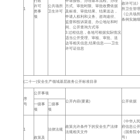
行政
申请接收、办理基本流程、办理
政许可法
许可
公共场所
方式、审批时限、审批收费依据
1
所卫生管
类事
卫生许可
及标准、审批结果、结果送达，
《公共场
项
申请人权利和义务、咨询途径、
条例实施
监督和投诉渠道、办公地址和时
间、公开查询方式等
3.过程信息，各地可根据实际情况
适当公开受理、审核、审批、送
达等相关信息,结果信息——卫生
许可证信息
(二十一)安全生产领域基层政务公开标准目录
公开事项
序
公开内容(要素)
公开依据
号
一级事
二级事
项
项
《中华人
政策允许条件下的安全生产法律
府信息公
1
法律法规
法规相关文件
（国务院令
号）
政策及