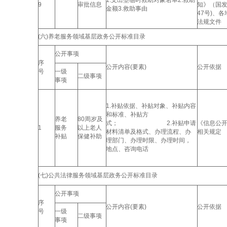
1.支出型临时救助对象名单2.救助
9
审批信息
知》（国发
金额3.救助事由
47号)、
法规文件
(六)养老服务领域基层政务公开标准目录
公开事项
序
公开内容(要素)
公开依据
号
一级
二级事项
事项
1.补贴依据、补贴对象、补贴内容
和标准、补贴方
养老
80周岁及
式； 2.补贴申请
《信息公
1
服务
以上老人
材料清单及格式、办理流程、办
相关规定
补贴
保健补助
理部门、办理时限、办理时间，
地点、咨询电话
(七)公共法律服务领域基层政务公开标准目录
公开事项
序
公开内容(要素)
公开依据
号
一级
二级事项
事项