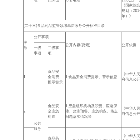
理
员队伍
办公电话
行办法》（
《国家综
规划（2016
年）》
(二十三)食品药品监管领域基层政务公开标准目录
公开事项
序
公开内容(要素)
公开依据
号
一级
二级事
事项
项
食品安
《中华人
1
全消费
1.食品安全消费提示、警示信息
府信息公
提示警示
食品安
1.应急组织机构及职责、应急保
《中华人
2
全应急
障、监测预警、应急响应、热点
府信息公
处置
问题落实情况等
公共
服务
《中华人
食品药