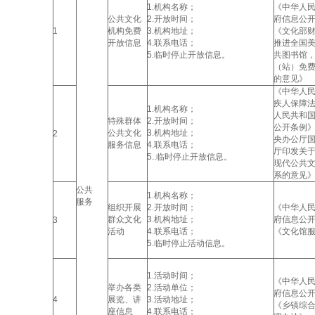
1.机构名称；
《中华人
公共文化
2.开放时间；
府信息公
1
机构免费
3.机构地址；
《文化部
开放信息
4.联系电话；
推进全国
5.临时停止开放信息。
共图书馆
（站）免
的意见》
《中华人
疾人保障
1.机构名称；
人民共和
特殊群体
2.开放时间；
公开条例
公共文化
3.机构地址；
2
央办公厅
服务信息
4.联系电话；
厅印发关
5..临时停止开放信息。
现代公共
系的意见
公共
1.机构名称；
服务
组织开展
2.开放时间；
《中华人
群众文化
3.机构地址；
府信息公
3
活动
4.联系电话；
《文化馆
5.临时停止活动信息。
1.活动时间；
《中华人
举办各类
2.活动单位；
府信息公
4
展览、讲
3.活动地址；
《乡镇综
座信息
4.联系电话；