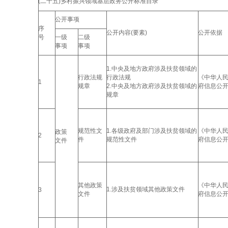
(二十五)乡村振兴领域基层政务公开标准目录
公开事项
序
公开内容(要素)
公开依据
号
一级
二级
事项
事项
1.中央及地方政府涉及扶贫领域的
行政法规
行政法规
《中华人
1
规章
2.中央及地方政府涉及扶贫领域的
府信息公
规章
规范性文
1.各级政府及部门涉及扶贫领域的
《中华人
政策
2
件
规范性文件
府信息公
文件
其他政策
《中华人
1.涉及扶贫领域其他政策文件
3
文件
府信息公