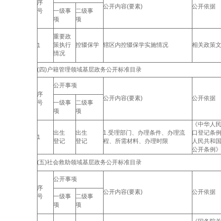
序
公开内容(要素)
公开依据
号
一级事
二级事
项
项
重要政
策执行
控辍保学
辖区内控辍保学实施情况
相关政策
1
情况
(四)户籍管理领域基层政务公开标准目录
公开事项
序
公开内容(要素)
公开依据
号
一级事
二级事
项
项
《中华人
出生
出生
1.受理部门、办理条件、办理流
口登记条
1
登记
登记
程、所需材料、办理时限
人民共和
公开条例
(五)社会救助领域基层政务公开标准目录
公开事项
序
公开内容(要素)
公开依据
号
一级事
二级事
项
项