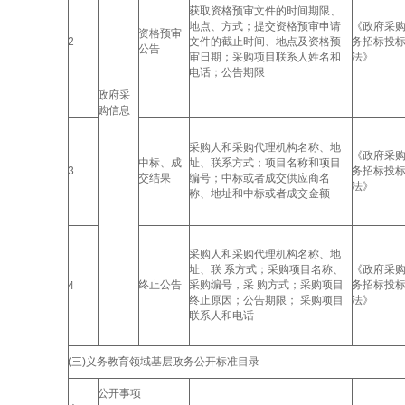
获取资格预审文件的时间期限、
地点、方式；提交资格预审申请
《政府采
资格预审
2
文件的截止时间、地点及资格预
务招标投
公告
审日期；采购项目联系人姓名和
法》
电话；公告期限
政府采
购信息
采购人和采购代理机构名称、地
《政府采
中标、成
址、联系方式；项目名称和项目
3
务招标投
交结果
编号；中标或者成交供应商名
法》
称、地址和中标或者成交金额
采购人和采购代理机构名称、地
址、联 系方式；采购项目名称、
《政府采
终止公告
采购编号，采 购方式；采购项目
务招标投
4
终止原因；公告期限； 采购项目
法》
联系人和电话
(三)义务教育领域基层政务公开标准目录
公开事项