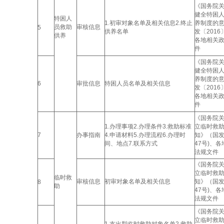
《国务院
健全特困
特困人
1.初审对象名单及相关信息2.终止
养制度的
员救助
审核信息
5
供养名单
发〔2016
供养
各地相关
件
《国务院
健全特困
养制度的
6
审批信息
特困人员名单及相关信息
发〔2016
各地相关
件
《国务院
1.办理事项2.办理条件3.救助标准
立临时救
7
办事指南
4.申请材料5.办理流程6.办理时
知》（国发
间、地点7.联系方式
47号)、
法规文件
《国务院
立临时救
临时救
审核信息
初审对象名单及相关信息
知》（国发
8
助
47号)、
法规文件
《国务院
立临时救