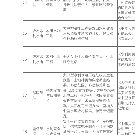
14
于河道采
理
管理
行政执法责任人，禁采区和禁采
的指导意
期
河道采砂
施办法》
大中型灌排工程等农田水利建设
《中华人
农村水
农田水利
15
运营情况年度实施计划、建设条
府信息公
利水电
工理
件补助标准信息
《农田水
《水利部
农村水
农村供水
千人以上供水单位责任人、供水
16
村饮水安
利水电
工程
服务电话
体系的通
大中型水利水电工程征收的土地
数量、土地种类和实物调查结
《大中型
果、补偿范围、补偿标准和金
程建设征
移民安置
额 以及安置方案等，大中型水利
移民管
民安置条
17
与后期扶
水电工程征地补偿和移民安置资
理
大中型水
持
金收支情况，水库移民安置情
后期扶持
况，人口核定登记办法，新增大
记办法》
中型水库农村移民户核定登记情
况
安全生产监督检查情况，举报电
《中华人
话、信箱或电子邮件地址等网络
监督管
水利安全
全生产法
18
举报平台，违法行为情节严重的
理
生产监督
民共和国