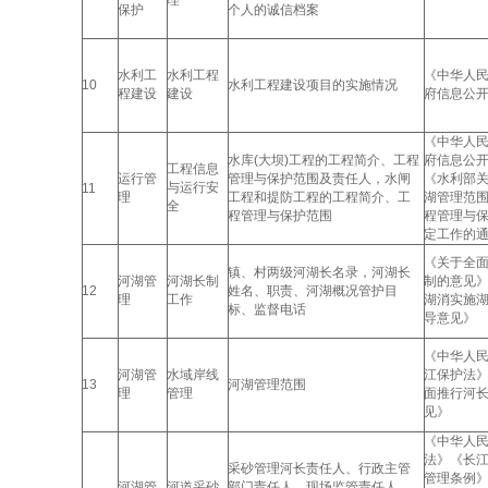
理
保护
个人的诚信档案
水利工
水利工程
《中华人
10
水利工程建设项目的实施情况
程建设
建设
府信息公
《中华人
水库(大坝)工程的工程简介、工程
府信息公
工程信息
运行管
管理与保护范围及责任人，水闸
《水利部
与运行安
11
理
工程和提防工程的工程简介、工
湖管理范
全
程管理与保护范围
程管理与
定工作的
《关于全
镇、村两级河湖长名录，河湖长
河湖管
河湖长制
制的意见
12
姓名、职责、河湖概况管护目
理
工作
湖消实施
标、监督电话
导意见》
《中华人
河湖管
水域岸线
江保护法
13
河湖管理范围
理
管理
面推行河
见》
《中华人
法》《长
采砂管理河长责任人、行政主管
管理条例
河湖管
河道采砂
部门责任人、现场监管责任人、