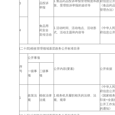
1.食品药品投诉举报管理制度和政
府信息公
品投诉
3
策、受理投诉举报的途径等
《食品药
举报
管理办法
食品用
1.活动时间、活动地点、活动形
《中华人
4
药安全
式、活动主题和内容等
府信息公
宣传活动
(二十四)税收管理领域基层政务公开标准目录
公开事项
序
公开内容(要素)
公开依据
号
一级事
二级事
项
项
《中华人
府信息公
政策法
税收法律
1.税务机关履职相关的法律、法
《国家税
1
规
法规
规、规章
印发<全面
公开工作实
的通知》