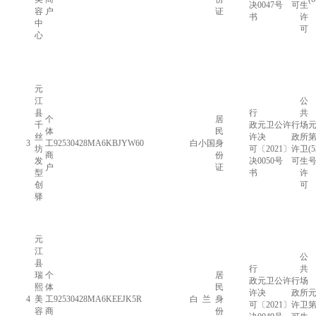
决
0047号
可
生
容
户
证
书
许
中
可
心
元
江
公
县
行
共
个
居
千
政
元卫公许
行
场
元
体
民
丝
许
决
政
所
3
工
92530428MA6KBJYW60
白小国
身
坊
可
〔2021〕
许
卫
(
商
份
发
决
0050号
可
生
户
证
型
书
许
创
可
驿
元
江
公
县
行
共
瑞
个
居
政
元卫公许
行
场
熙
体
民
许
决
政
所
元
4
美
工
92530428MA6KEEJK5R
白 兰
身
可
〔2021〕
许
卫
第
容
商
份