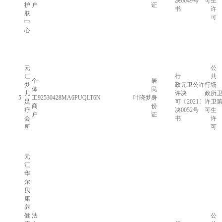
决
0049号
可
生
护
户
证
书
许
肤
可
中
心
元
公
江
行
共
个
居
梦
政
元卫公许
行
场
体
民
儿
许
决
政
所
卫
5
工
92530428MA6PUQLT6N
叶晓梦
身
足
可
〔2021〕
许
卫
第
商
份
疗
决
0052号
可
生
户
证
会
书
许
所
可
元
江
华
尔
贝
康
养
健
法
公