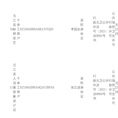
公
元
行
共
江
个
居
政
元卫公许
行
场
县
体
民
许
决
政
所
10
标
工
92530428MA6KLNTQ05
李国全
身
[
可
〔2021〕
许
卫
榜
商
份
(
决
0062号
可
生
发
户
证
书
许
艺
可
元
江
公
县
行
共
人
个
居
政
元卫公许
行
场
流
体
民
许
决
政
所
11
量
工
92530428MA6QAUBF0A
张立进
身
[
可
〔2021〕
许
卫
形
商
份
(
决
0064号
可
生
象
户
证
书
许
设
可
计
店