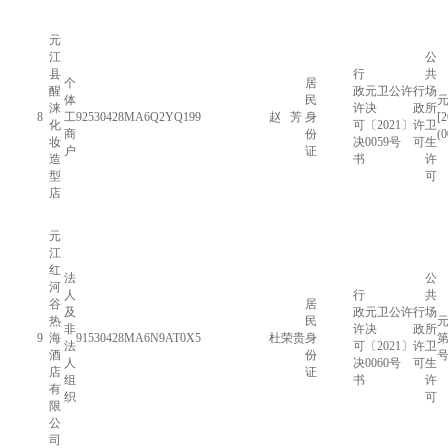
元
江
公
县
行
共
个
居
醒
政
元卫公许
行
场
体
民
涞
许
决
政
所
8
工
92530428MA6Q2YQ199
赵 芳
身
[
化
可
〔2021〕
许
卫
商
份
(
妆
决
0059号
可
生
户
证
造
书
许
型
可
店
元
江
红
法
公
河
人
行
共
谷
居
及
政
元卫公许
行
场
热
民
元
非
许
决
政
所
9
海
91530428MA6N9AT0X5
杜荣贵
身
第
法
可
〔2021〕
许
卫
酒
份
人
决
0060号
可
生
店
证
组
书
许
有
织
可
限
公
司