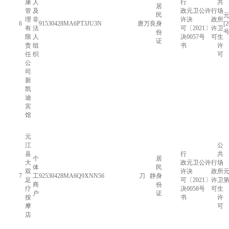
康
人
行
共
居
管
及
政
元卫公许
行
场
民
理
非
许
决
政
所
6
91530428MA6PT3JU3N
唐万良
身
[
有
法
可
〔2021〕
许
卫
份
限
人
决
0057号
可
生
证
责
组
书
许
任
织
可
公
司
新
凯
迪
宾
馆
元
江
公
县
行
共
个
居
大
政
元卫公许
行
场
体
民
双
许
决
政
所
元
7
工
92530428MA6Q9XNN56
刀 静
身
足
可
〔2021〕
许
卫
第
商
份
疗
决
0058号
可
生
户
证
按
书
许
摩
可
店