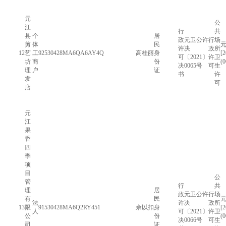
元
公
江
行
共
县
个
居
政
元卫公许
行
场
剪
体
民
许
决
政
所
12
艺
工
92530428MA6QA6AY4Q
高桂丽
身
[
可
〔2021〕
许
卫
坊
商
份
(
决
0065号
可
生
理
户
证
书
许
发
可
店
元
江
果
香
四
季
项
目
公
管
行
共
理
居
政
元卫公许
行
场
有
民
法
许
决
政
所
13
限
91530428MA6Q2RY451
佘以扣
身
[
人
可
〔2021〕
许
卫
公
份
(
决
0066号
可
生
司
证