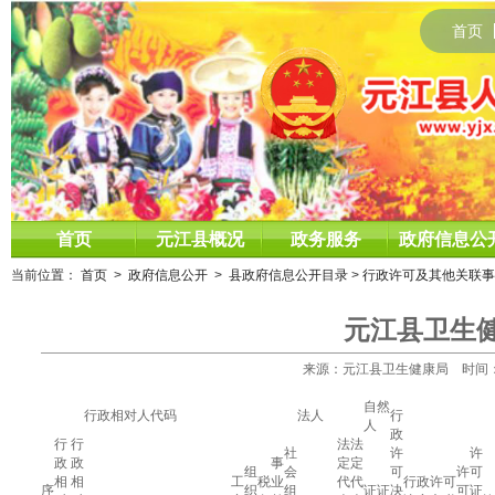
首页
首页
元江县概况
政务服务
政府信息公
当前位置：
首页
>
政府信息公开
>
县政府信息公开目录
>
行政许可及其他关联事
元江县卫生
来源：元江县卫生健康局 时间：2021
自然
行政相对人代码
法人
行
人
政
行
行
法
法
社
许
许
政
政
事
定
定
组
会
可
许
可
相
相
工
税
业
代
代
行政许可
序
织
组
证
证
决
可
证