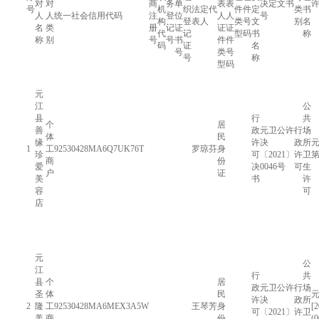
对
对
商
务
单
表
表
决定文书
号
机
织
法定代
件
件
定
类
书
人
人
统一社会信用代码
注
登
位
人
人
号
构
登
表人
类
号
文
别
名
名
类
册
记
证
证
证
代
记
型
码
书
称
称
别
号
号
书
件
件
码
证
名
号
类
号
号
称
型
码
元
江
公
县
行
共
个
居
善
政
元卫公许
行
场
体
民
缘
许
决
政
所
元
1
工
92530428MA6Q7UK76T
罗琼芬
身
珍
可
〔2021〕
许
卫
第
商
份
爱
决
0046号
可
生
户
证
美
书
许
容
可
店
元
公
江
行
共
县
个
居
政
元卫公许
行
场
圣
体
民
许
决
政
所
2
隆
工
92530428MA6MEX3A5W
王琴芳
身
[
可
〔2021〕
许
卫
美
商
份
(