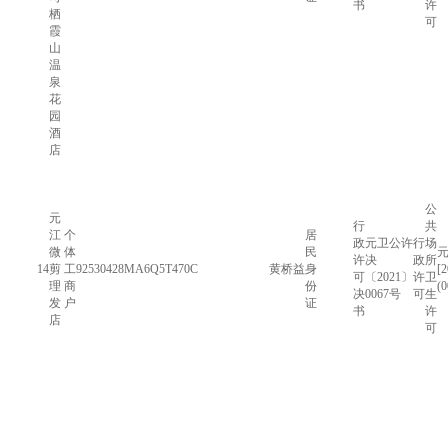
书
许
栖
可
霞
山
温
泉
花
园
酒
店
公
元
行
共
江
个
居
政
元卫公许
行
场
微
体
民
许
决
政
所
14
剪
工
92530428MA6Q5T470C
黄桥益
身
[
可
〔2021〕
许
卫
理
商
份
(
决
0067号
可
生
发
户
证
书
许
店
可