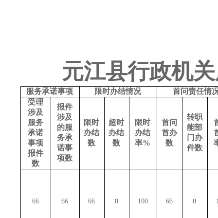
元江县行政机关
服务承诺事项
限时办结情况
首问责任情
受理
报件
涉及
涉及
转职
服务
限时
超时
限时
首问
的服
能部
承诺
办结
办结
办结
首办
务承
门办
事项
数
数
率
%
数
诺事
件数
报件
项数
数
66
66
66
0
100
66
0