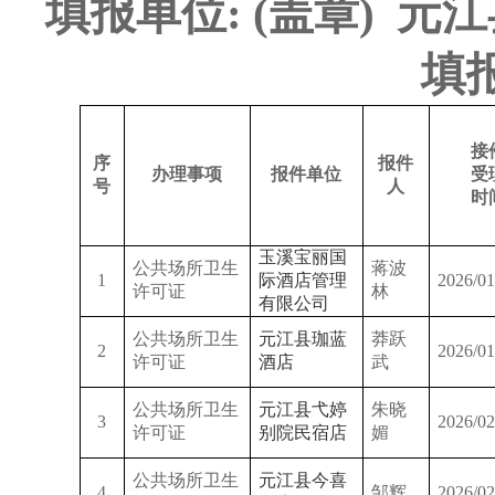
填报单位
: (盖章) 
填报月份：
接
序
报件
办理事项
报件单位
受
号
人
时
玉溪宝丽国
公共场所卫生
蒋波
1
际酒店管理
2026/01
许可证
林
有限公司
公共场所卫生
元江县珈蓝
莽跃
2
2026/01
许可证
酒店
武
公共场所卫生
元江县弋婷
朱晓
3
2026/02
许可证
别院民宿店
媚
公共场所卫生
元江县今喜
4
邹辉
2026/02