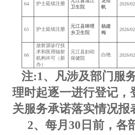
元江县澧江
龙绘
护士延续注册
64
2026/02
卫生院
帆
元江县咪哩
杨建
护士延续注册
65
2026/02
乡卫生院
梅
放射源诊疗技
术和医用辐射
元江县妇幼
白艳
66
2026/02
机构许可（新
保健院
办）
注
:1、凡涉及部门服
理时起逐一进行登记，
关服务承诺落实情况报
2、每月30日前，