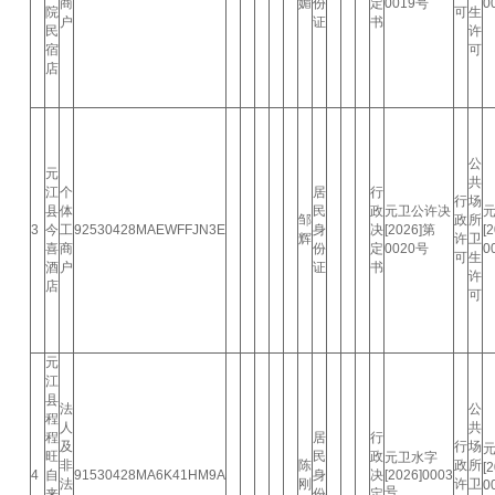
商
媚
份
定
0019号
0
院
可
生
户
证
书
民
许
宿
可
店
公
元
共
江
个
居
行
行
场
县
体
民
政
元卫公许决
邹
政
所
3
今
工
92530428MAEWFFJN3E
身
决
[2026]第
[
辉
许
卫
喜
商
份
定
0020号
0
可
生
酒
户
证
书
许
店
可
元
江
县
法
公
程
人
共
程
居
行
及
行
场
旺
民
政
元卫水字
非
陈
政
所
[
4
自
91530428MA6K41HM9A
身
决
[2026]0003
法
刚
许
卫
0
号
来
份
定