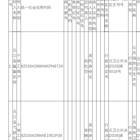
对
对
商
务
单
定
表
表
号
机
织
件
件
定
定文书号
类
书
人
人
统一社会信用代码
注
登
位
代
人
人
构
登
类
号
文
别
名
名
类
册
记
证
表
证
证
代
记
型
码
书
称
称
别
号
号
书
人
件
件
码
证
名
号
类
号
号
称
型
码
公
元
共
江
个
居
行
行
场
县
体
松
民
政
元卫公许决
政
所
[
1
鑫
工
92530428MA6KPN873X
红
身
决
[2026]第
许
卫
5
鑫
商
芬
份
定
0018号
可
生
宾
户
证
书
许
馆
可
元
江
公
县
共
个
居
行
弋
行
场
体
朱
民
政
元卫公许决
婷
政
所
2
工
92530428MAE1952P38
晓
身
决
[2026]第
[
别
许
卫