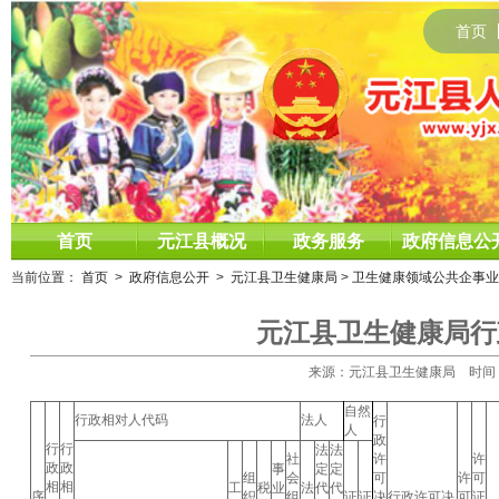
首页
首页
元江县概况
政务服务
政府信息公
当前位置：
首页
>
政府信息公开
>
元江县卫生健康局
>
卫生健康领域公共企事业
元江县卫生健康局行政
来源：元江县卫生健康局 时间：2026
自然
行政相对人代码
法人
行
人
政
行
行
法
法
社
许
许
政
政
事
定
定
组
会
可
许
可
相
相
工
税
业
法
代
代
序
织
组
证
证
决
行政许可决
可
证