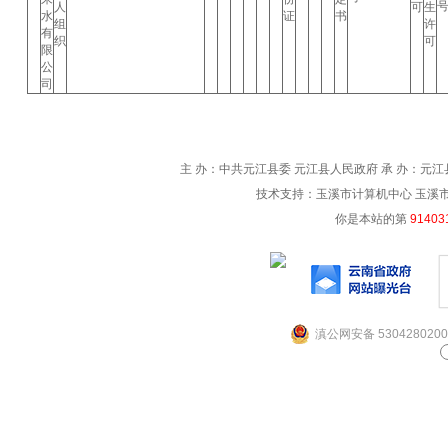
人
可
生
水
证
书
组
许
有
织
可
限
公
司
主 办：中共元江县委 元江县人民政府 承 办：元江县
技术支持：玉溪市计算机中心 玉溪市电信
你是本站的第
91403
滇公网安备 5304280200