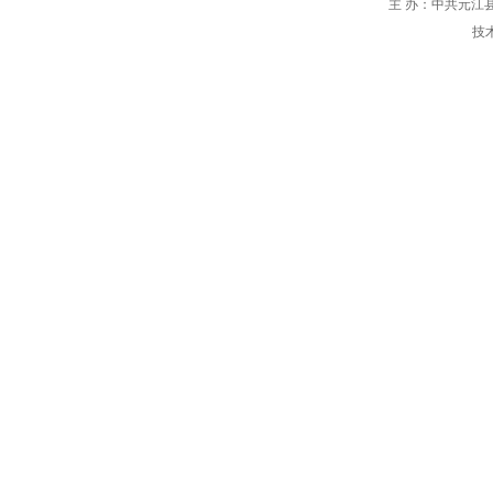
主 办：中共元江县
技