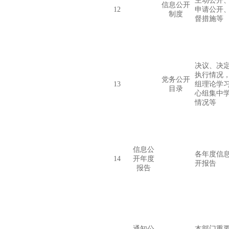
主动公开
信息公开
12
申请公开
制度
督措施等
决议、决
执行情况
党务公开
13
组理论学
目录
心组集中
情况等
信息公
各年度信
14
开年度
开报告
报告
通知公
本部门重