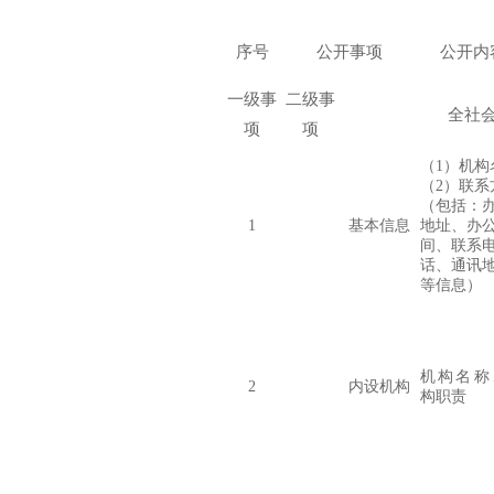
序号
公开事项
公开内
一级事
二级事
全社
项
项
（
1
）机构
（
2
）联系
（包括：
1
基本信息
地址、办
间、
联系
话、
通讯
等
信息
）
机构名称
2
内设机构
构职责