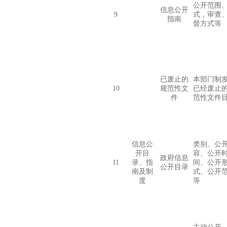
公开范围
信息公开
9
式，审查
指南
督方式等
已废止的
本部门制
10
规范性文
已经废止
件
范性文件
信息公
类别、公
开目
容、公开
政府信息
11
录、指
间、公开
公开目录
南及制
式、公开
度
等