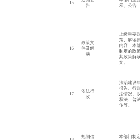
15
告
示、公告
上级重要
策、解读
政策文
内容，本
16
件及解
制定的政
读
其政策解
文。
法治建设
报告、行
依法行
17
法情况、
政
释法、普
传等。
规划信
本部门制
18