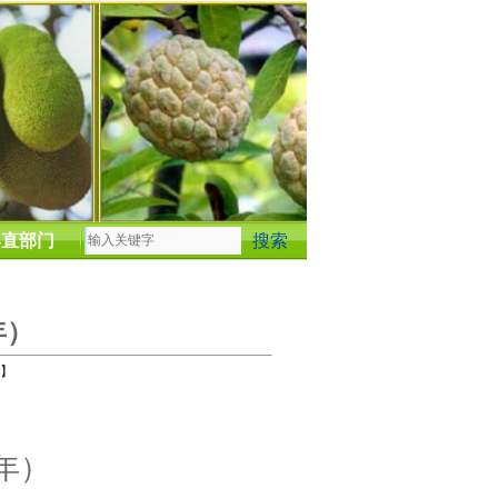
县直部门
年）
】
年）