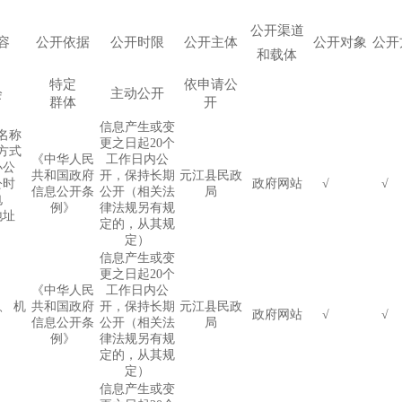
公开渠道
容
公开依据
公开时限
公开
主体
公开对象
公开
和载体
特定
依申请公
会
主动公开
群体
开
信息产生或变
名称
更之日起
20
个
方式
《中华人民
工作日内公
办公
共和国政府
开，保持长期
元江县民政
公时
政府网站
√
√
信息公开条
公开（相关法
局
电
例》
律法规另有规
地址
定的，从其规
定）
信息产生或变
更之日起
20
个
《中华人民
工作日内公
、机
共和国政府
开，保持长期
元江县民政
政府网站
√
√
信息公开条
公开（相关法
局
例》
律法规另有规
定的，从其规
定）
信息产生或变