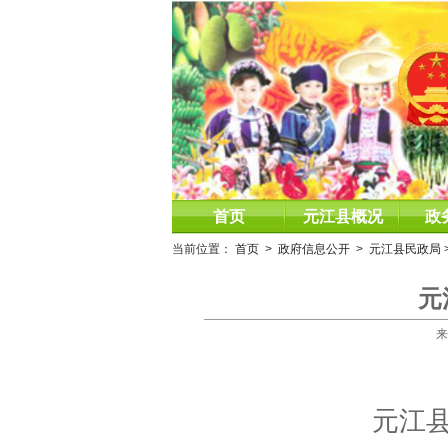
首页
元江县概况
政
当前位置：
首页
>
政府信息公开
>
元江县民政局
元
来
元江