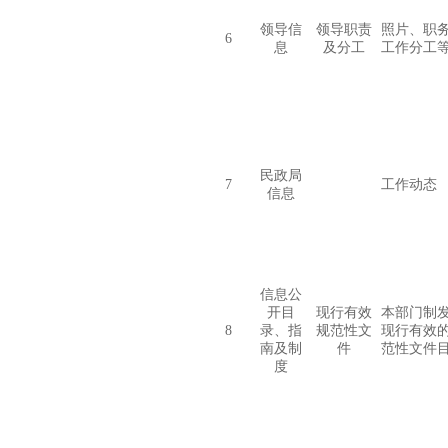
领导信
领导职责
照片、
职
6
息
及分工
工作分工
民政局
7
工作动态
信息
信息公
开目
现行有效
本部门制
8
录、指
规范性文
现行有效
南及制
件
范性文件
度