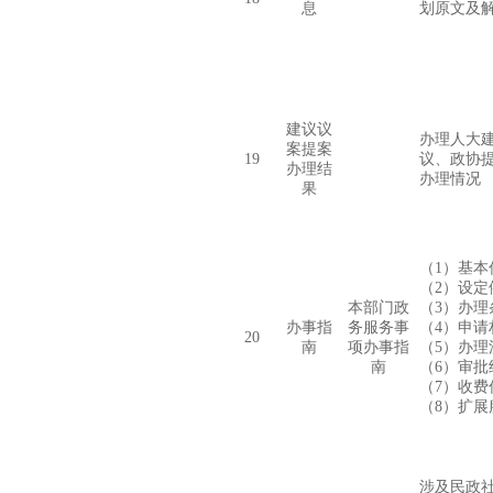
息
划原文及
建议议
办理人大
案提案
19
议、政协
办理结
办理情况
果
（
1
）基本
（
2
）设定
本部门政
（
3
）办理
办事指
务服务事
（
4
）申请
20
南
项办事指
（
5
）办理
南
（
6
）审批
（
7
）收费
（
8
）扩展
涉及民政