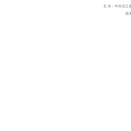
主 办：中共元江县
技