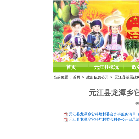
首页
元江县概况
政
当前位置：
首页
>
政府信息公开
>
元江县基层政
元江县龙潭乡它
来
元江县龙潭乡它科垤村委会办事服务清单（20
元江县龙潭乡它科垤村委会村务公开目录清单