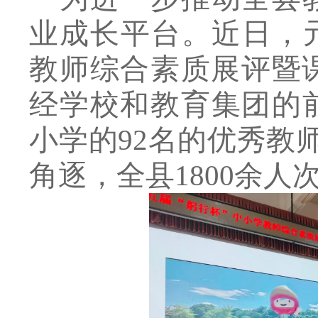
业成长平台。
近日，
教师综合素质展评暨
经学校和
教育集团的
小学的
92
名的优秀教
角逐，全县
1
8
00
余人