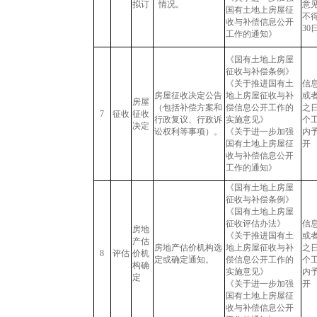
拟订
情况。
意
国有土地上房屋征
不
收与补偿信息公开
30
工作的通知》
《国有土地上房屋
征收与补偿条例》
《关于推进国有土
信
房屋征收决定公告
地上房屋征收与补
或
房屋
（包括补偿方案和
偿信息公开工作的
之日
7
征收
征收
行政复议、行政诉
实施意见》
个
决定
讼权利等事项）。
《关于进一步加强
内
国有土地上房屋征
开
收与补偿信息公开
工作的通知》
《国有土地上房屋
征收与补偿条例》
《国有土地上房屋
征收评估办法》
信
房地
《关于推进国有土
或
产估
房地产估价机构选
地上房屋征收与补
之日
8
评估
价机
定或确定通知。
偿信息公开工作的
个
构确
实施意见》
内
定
《关于进一步加强
开
国有土地上房屋征
收与补偿信息公开