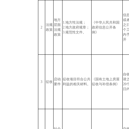
信
地方
或
1.地方性法规；
《中华人民共和国
法规
层面
之日
2
2.地方政府规章；
政府信息公开条
政策
法规
个
3.规范性文件。
例》
政策
内
开
自
启动
征收项目符合公共
《国有土地上房屋
请
3
征收
要件
利益的相关材料。
征收与补偿条例》
20
日
社会
自