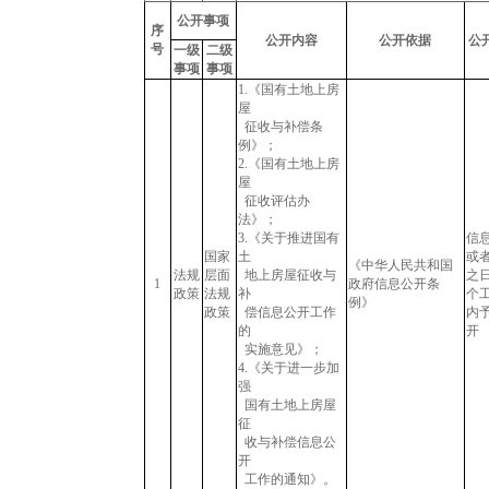
公开事项
序
公开内容
公开依据
公
号
一级
二级
事项
事项
1.《国有土地上房
屋
征收与补偿条
例》；
2.《国有土地上房
屋
征收评估办
法》；
3.《关于推进国有
信
国家
土
或
《中华人民共和国
法规
层面
地上房屋征收与
之日
1
政府信息公开条
政策
法规
补
个
例》
政策
偿信息公开工作
内
的
开
实施意见》；
4.《关于进一步加
强
国有土地上房屋
征
收与补偿信息公
开
工作的通知》。