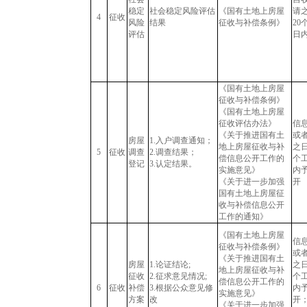
稳定
社会稳定风险评估
《国有土地上房屋
请
4
征收
风险
结果
征收与补偿条例》
20
评估
日
《国有土地上房屋
征收与补偿条例》
《国有土地上房屋
征收评估办法》
信
《关于推进国有土
或
房屋
1.入户调查通知；
地上房屋征收与补
之日
5
征收
调查
2.调查结果；
偿信息公开工作的
个
登记
3.认定结果。
实施意见》
内
《关于进一步加强
开
国有土地上房屋征
收与补偿信息公开
工作的通知》
《国有土地上房屋
信
征收与补偿条例》
或
《关于推进国有土
房屋
1.论证结论;
之日
地上房屋征收与补
征收
2.征求意见情况;
个
偿信息公开工作的
6
征收
补偿
3.根据公众意见修
内
实施意见》
方案
改
开
《关于进一步加强