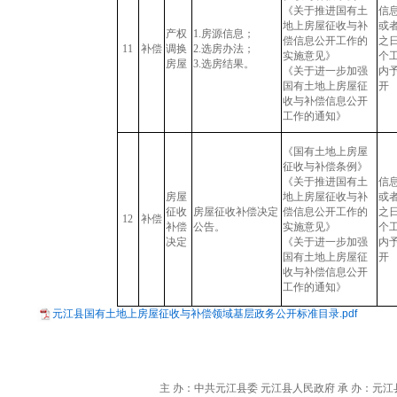
《关于推进国有土
信
地上房屋征收与补
或
产权
1.房源信息；
偿信息公开工作的
之日
11
补偿
调换
2.选房办法；
实施意见》
个
房屋
3.选房结果。
《关于进一步加强
内
国有土地上房屋征
开
收与补偿信息公开
工作的通知》
《国有土地上房屋
征收与补偿条例》
《关于推进国有土
信
房屋
地上房屋征收与补
或
征收
房屋征收补偿决定
偿信息公开工作的
之日
12
补偿
补偿
公告。
实施意见》
个
决定
《关于进一步加强
内
国有土地上房屋征
开
收与补偿信息公开
工作的通知》
元江县国有土地上房屋征收与补偿领域基层政务公开标准目录.pdf
主 办：中共元江县委 元江县人民政府 承 办：元江县