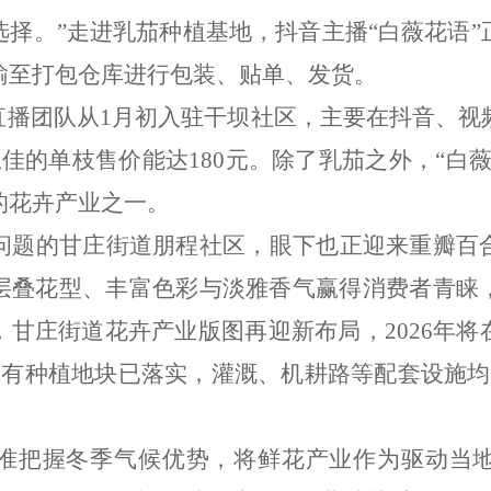
选择。
”
走进乳茄种植基地，抖音主播
“
白薇花语
”
输至打包仓库进行包装、贴单、发货。
直播团队从
1
月初入驻干坝社区，主要在抖音、视
上佳的单枝售价能达
180
元。除了乳茄之外，
“
白
的花卉产业之一。
问题的甘庄街道朋程社区，眼下也正迎来重瓣百
层叠花型、丰富色彩与淡雅香气赢得消费者青睐
，甘庄街道花卉产业版图再迎新布局，
2026
年将
所有种植地块已落实，灌溉、机耕路等配套设施均
准把握冬季气候优势，将鲜花产业作为驱动当