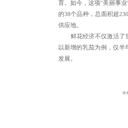
育。如今，这项
"
美丽事业
的
38
个品种，总面积超
23
供应地。
鲜花经济不仅激活了
以新增的乳茄为例，仅半
发展。
技