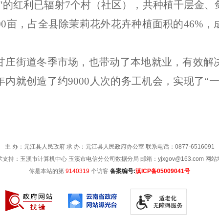
"
的红利已辐射
7
个村（社区），共种植千层金、
00
亩，占全县除茉莉花外花卉种植面积的
46%
，
甘庄街道冬季市场，也带动了本地就业，有效解
年内就创造了约
9000
人次的务工机会，实现了
“
主 办：元江县人民政府 承 办：元江县人民政府办公室 联系电话：0877-6516091
术支持：玉溪市计算机中心 玉溪市电信分公司数据分局 邮箱：yjxgov@163.com
网站
你是本站的第
9140319
个访客
备案编号:
滇ICP备05009041号