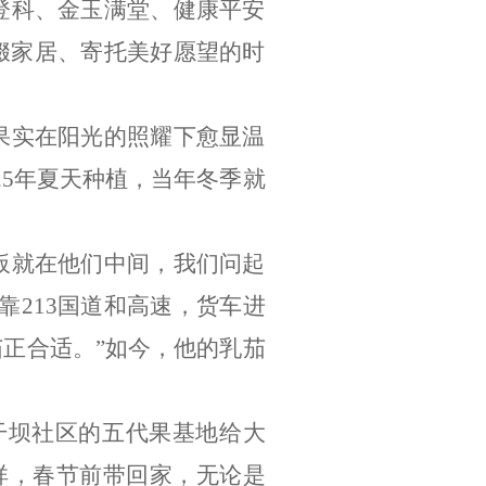
登科、金玉满堂、健康平安
缀家居、寄托美好愿望的时
果实在阳光的照耀下愈显温
25
年夏天种植，当年冬季就
板就在他们中间，我们问起
靠
213
国道和高速，货车进
茄正合适。
”
如今，他的乳茄
干坝社区的五代果基地给大
祥，春节前带回家，无论是