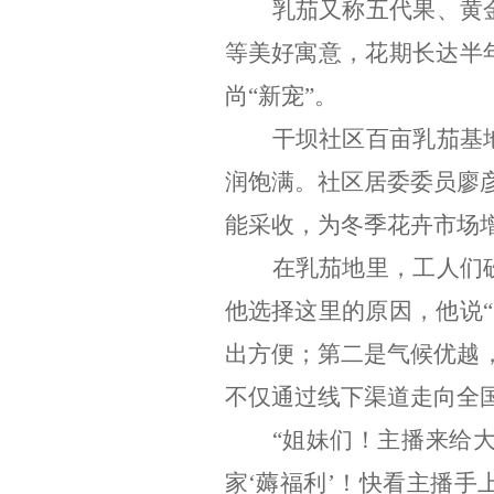
乳茄又称五代果、黄
等美好寓意，花期长达半
尚
“
新宠
”
。
干坝社区百亩乳茄基
润饱满。社区居委委员廖
能采收，为冬季花卉市场
在乳茄地里，工人们
他选择这里的原因，他说
“
出方便；第二是气候优越
不仅通过线下渠道走向全
“
姐妹们！主播来给
家
‘
薅福利
’
！快看主播手