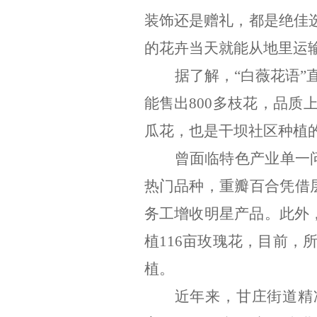
装饰还是赠礼，都是绝佳
的花卉当天就能从地里运
据了解，
“
白薇花语
”
能售出
800
多枝花，品质
瓜花，也是干坝社区种植
曾面临特色产业单一
热门品种，重瓣百合凭借
务工增收明星产品。此外
植
116
亩玫瑰花，目前，
植。
近年来，甘庄街道精