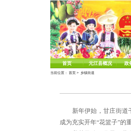
首页
元江县概况
政
当前位置：
首页
>
乡镇街道
新年伊始，甘庄街道
成为充实开年
“
花篮子
”
的