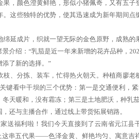
金果，颜色澄黄鲜艳，形似小猪佩奇，又有五子
年。这些独特的优势，使其迅速成为新年期间点
地绵延成片，织就一望无际的金色原野，成熟的
彦景介绍：
“
乳茄是近一年来新增的花卉品种，
20
增添了新的选择。
”
砍枝、分拣、装车，忙得热火朝天。种植商廖老
关键看中干坝的三个优势：第一是交通便利，紧
，冬天暖和，没有霜冻；第三是土地肥沃，种乳
国，还与主播合作，通过线上带货拓展销路。
大家送福利啦！我们今天直接到了云南省元江县
上这串五代果
——
色泽金黄、鲜艳均匀、寓意吉