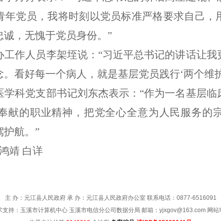
青年党员，我将时刻以党员标准严格要求自己，
忠诚，无愧于党员身份。
”
办工作人员李架垤说：
“
习近平总书记的讲话让我
念。看好每一个病人，就是基层党员践行
‘
两个维
医学科党支部书记刘东杰表示：
“
作为一名基层临
奉献的职业精神，把党全心全意为人民服务的
驾护航。
”
鸿靖
白详
主 办：元江县人民政府 承 办：元江县人民政府办公室 联系电话：0877-6516091
术支持：玉溪市计算机中心 玉溪市电信分公司数据分局 邮箱：yjxgov@163.com
网站