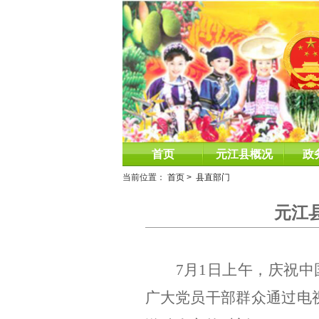
首页
元江县概况
政
当前位置：
首页
>
县直部门
元江
7
月
1
日上午，庆祝中
广大党员干部群众通过电