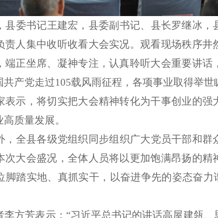
，县委书记王建宏，县委副书记、县长罗继冰，
负责人集中收听收看大会实况。观看现场秩序井
，端正坐席、凝神专注，认真聆听大会重要讲话
国共产党走过
105
载风雨征程，各项事业取得举世
家表示，将切实把大会精神转化为干事创业的强
业高质量发展。
外，全县各级党组织同步组织广大党员干部和群
本次大会盛况，全体人员将以更加饱满昂扬的精
位脚踏实地、真抓实干，以奋进争先的姿态奋力
者李方芳表示：
“
习近平总书记的讲话高屋建瓴、