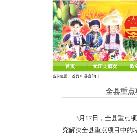
首页
元江县概况
政
当前位置：
首页
>
县直部门
全县重点
3
月
17
日，全县重点项
究解决全县重点项目中的